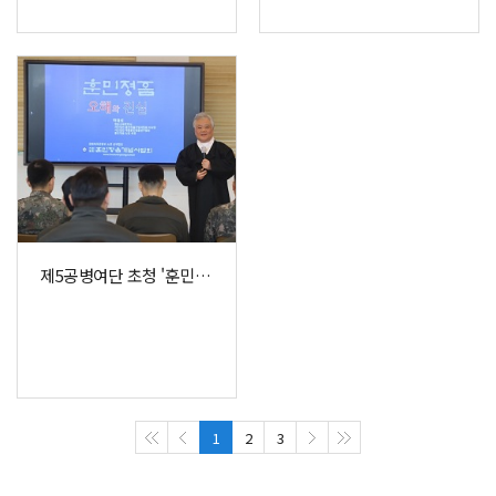
제5공병여단 초청 '훈민정음' 특강
1
2
3