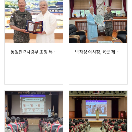
동원전력사령부 초청 특강 및 감사패 수여
박재성 이사장, 육군 제6보병사단 방문 및 훈민정음경필쓰기 사범 합격증 수여