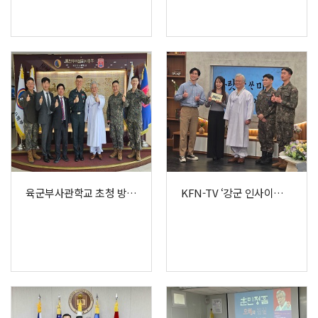
육군부사관학교 초청 방문한 박재성 이사장과 임원
KFN-TV ‘강군 인사이드’ '훈민정음, 국가를 움직인 소통의 힘' 강연 녹화