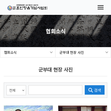
메뉴바로가기
본문바로가기
법인소개
협회소식
시험(대회) 요강
협회소식
참가접수
협회소식
군부대 현장 사진
결과발표
해례본 보급 사업
군부대 현장 사진
세종여민관
검색