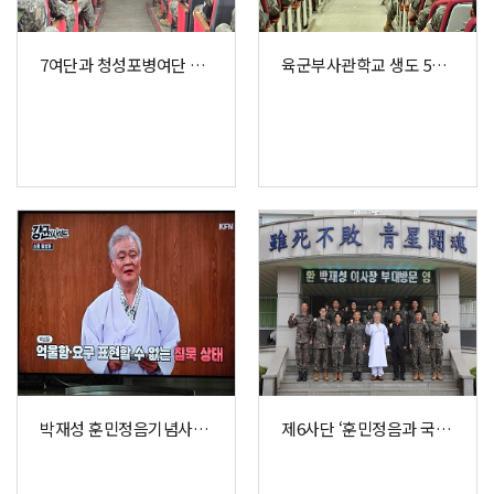
7여단과 청성포병여단 장병 200명 대상 <훈민정음 오해와 진실> 특강
육군부사관학교 생도 530명 대상 『훈민정음 오해와 진실』 특별 강연
박재성 훈민정음기념사업회 이사장, 국방TV KFN ‘강군인사이드’ 특별강연 출연
제6사단 ‘훈민정음과 국가안보’ 특강 실시