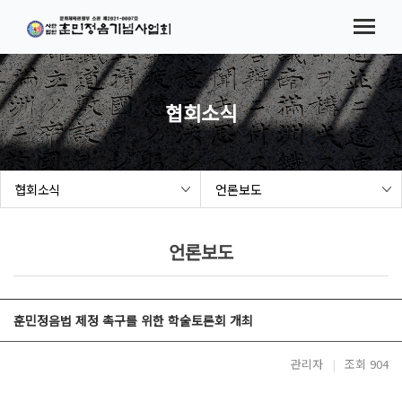
메뉴바로가기
본문바로가기
법인소개
협회소식
시험(대회) 요강
협회소식
참가접수
협회소식
언론보도
결과발표
해례본 보급 사업
언론보도
세종여민관
훈민정음법 제정 촉구를 위한 학술토론회 개최
관리자
|
조회 904