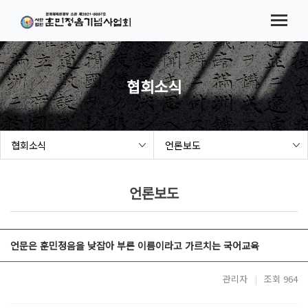
메뉴바로가기
본문바로가기
법인소개
협회소식
시험(대회) 요강
협회소식
참가접수
협회소식
언론보도
결과발표
해례본 보급 사업
언론보도
세종여민관
언문은 훈민정음을 낮잡아 부른 이름이라고 가르치는 국어교육
관리자
|
조회 964