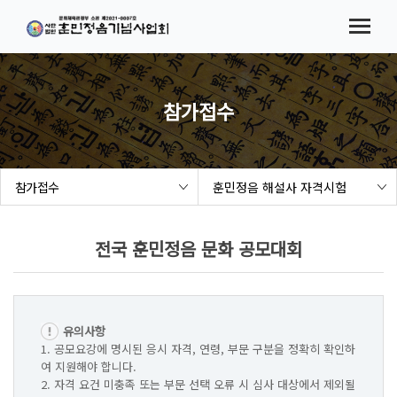
메뉴바로가기
본문바로가기
법인소개
협회소식
시험(대회) 요강
참가접수
참가접수
참가접수
훈민정음 해설사 자격시험
결과발표
해례본 보급 사업
전국 훈민정음 문화 공모대회
세종여민관
유의사항
1. 공모요강에 명시된 응시 자격, 연령, 부문 구분을 정확히 확인하
여 지원해야 합니다.
2. 자격 요건 미충족 또는 부문 선택 오류 시 심사 대상에서 제외될