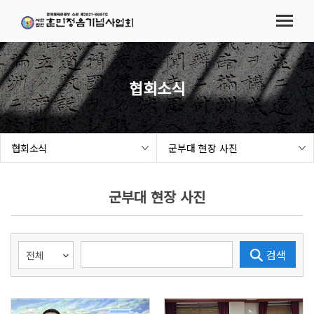
메뉴바로가기
본문바로가기
법인소개
협회소식
시험(대회) 요강
협회소식
참가접수
협회소식
군부대 현장 사진
결과발표
해례본 보급 사업
군부대 현장 사진
세종여민관
검색