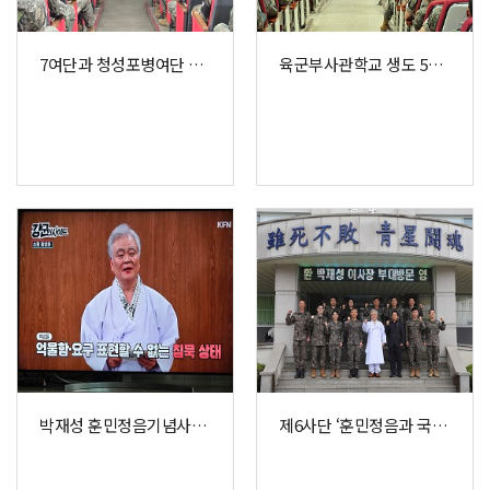
7여단과 청성포병여단 장병 200명 대상 <훈민정음 오해와 진실> 특강
육군부사관학교 생도 530명 대상 『훈민정음 오해와 진실』 특별 강연
박재성 훈민정음기념사업회 이사장, 국방TV KFN ‘강군인사이드’ 특별강연 출연
제6사단 ‘훈민정음과 국가안보’ 특강 실시