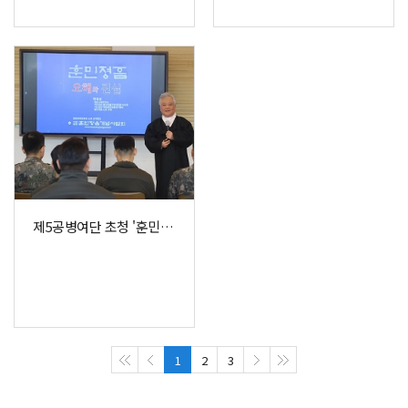
제5공병여단 초청 '훈민정음' 특강
1
2
3