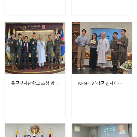
육군부사관학교 초청 방문한 박재성 이사장과 임원
KFN-TV ‘강군 인사이드’ '훈민정음, 국가를 움직인 소통의 힘' 강연 녹화