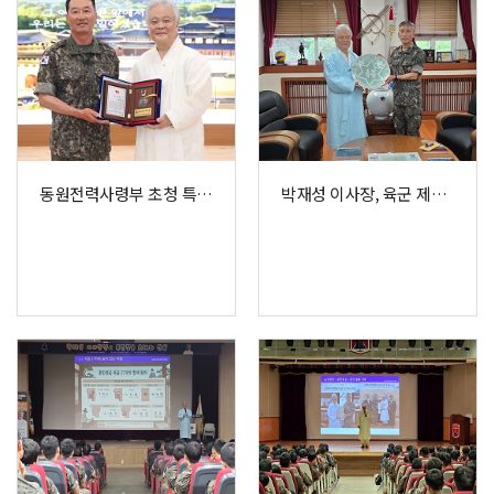
동원전력사령부 초청 특강 및 감사패 수여
박재성 이사장, 육군 제6보병사단 방문 및 훈민정음경필쓰기 사범 합격증 수여