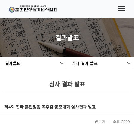
메뉴바로가기
본문바로가기
법인소개
협회소식
시험(대회) 요강
결과발표
참가접수
결과발표
심사 결과 발표
결과발표
해례본 보급 사업
심사 결과 발표
세종여민관
제4회 전국 훈민정음 독후감 공모대회 심사결과 발표
관리자
|
조회 2060