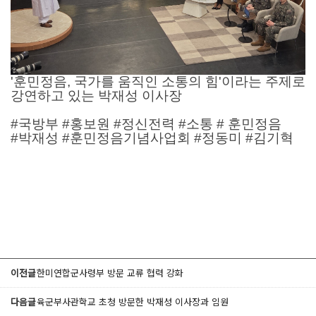
'훈민정음, 국가를 움직인 소통의 힘'이라는 주제로
강연하고 있는 박재성 이사장
#국방부 #홍보원 #정신전력 #소통 # 훈민정음
#박재성 #훈민정음기념사업회 #정동미 #김기혁
이전글
한미연합군사령부 방문 교류 협력 강화
다음글
육군부사관학교 초청 방문한 박재성 이사장과 임원