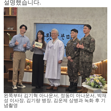
설명했습니다.
왼쪽부터 김기혁 아나운서, 정동미 아나운서, 박재
성 이사장, 김기량 병장, 김운제 상병과 녹화 후 기
념촬영