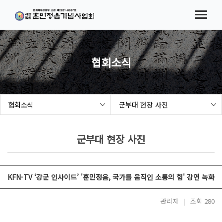
메뉴바로가기
본문바로가기
법인소개
협회소식
시험(대회) 요강
협회소식
참가접수
협회소식
군부대 현장 사진
결과발표
해례본 보급 사업
군부대 현장 사진
세종여민관
KFN-TV ‘강군 인사이드’ '훈민정음, 국가를 움직인 소통의 힘' 강연 녹화
관리자
|
조회 280